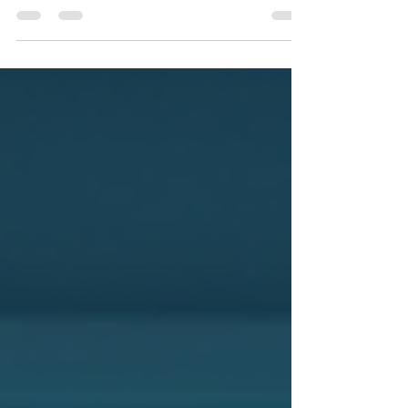
บุคคล หรือ PDPA เป็นเรื่องที่องค์กรและธุรกิจ
ทุกขนาดต้องให้ความสำคัญอย่างยิ่ง โดย
เฉพาะในยุคที่ข้อมูลส่วนบุคคลถูกเก็บรวบรวม
และนำไปใช้ในหลากหลายรูปแบบ การมีเครื่อง
มือที่ช่วยจัดการความยินยอมจากเจ้าของข้อมูล
อย่างเป็นระบบและถูกต้องตามกฎหมายจึงเป็น
สิ่งจำเป็น แพลตฟอร์มจัดการความยินยอม
สำหรับ PDPA จึงกลายเป็นเครื่องมือสำคัญที่
ช่วยให้องค์กรสามารถบริหารจัดการความ
ยินยอมได้อย่างมีประสิทธิภาพและโปร่งใส
แพลตฟอร์มจัดการความยินยอม คืออะไรและ
ทำงานอย่างไร...