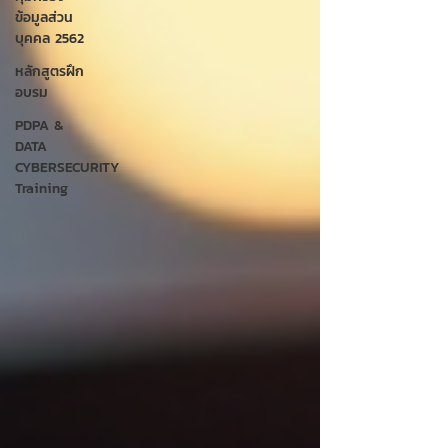
ข้อมูลส่วน
บุคคล 2562
หลักสูตรฝึก
อบรม
PDPA &
DATA
CYBERSECURITY
Training